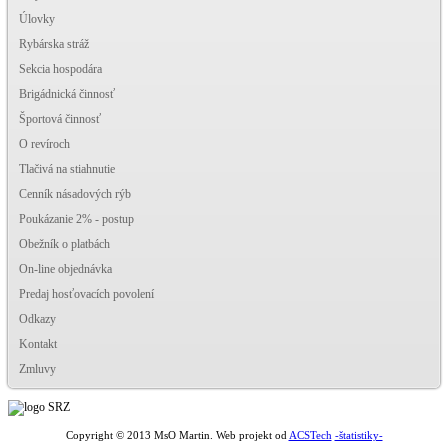
Úlovky
Rybárska stráž
Sekcia hospodára
Brigádnická činnosť
Športová činnosť
O revíroch
Tlačivá na stiahnutie
Cenník násadových rýb
Poukázanie 2% - postup
Obežník o platbách
On-line objednávka
Predaj hosťovacích povolení
Odkazy
Kontakt
Zmluvy
-štatistiky-
Copyright © 2013 MsO Martin. Web projekt od
ACSTech