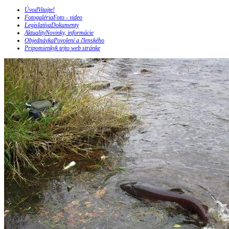
Úvod
Vitajte!
Fotogaléria
Foto - video
Legislatíva
Dokumenty
Aktuality
Novinky, informácie
Objednávka
Povolení a členského
Pripomienky
k tejto web stránke