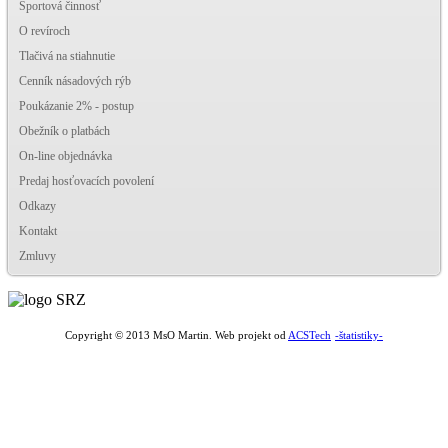
Športová činnosť
O revíroch
Tlačivá na stiahnutie
Cenník násadových rýb
Poukázanie 2% - postup
Obežník o platbách
On-line objednávka
Predaj hosťovacích povolení
Odkazy
Kontakt
Zmluvy
-štatistiky-
Copyright © 2013 MsO Martin. Web projekt od
ACSTech