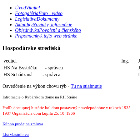
Úvod
Vitajte!
Fotogaléria
Foto - video
Legislatíva
Dokumenty
Aktuality
Novinky, informácie
Objednávka
Povolení a členského
Pripomienky
k tejto web stránke
Hospodárske strediská
vedúci
Ing.
HS Na Bystričku - správca
HS Schádzaná - správca
Osvedčenie na výkon chovu rýb -
Tu na stiahnutie
Infromácie o Rybárskom dome na RH Stráne
Podľa dostupnej histórie bol dom postavený pravdepodobne v rokoch 1935 –
1937 Organizácia dom kúpila 25. 10. 1966
Kúpno predajná zmluva
List vlastníctva