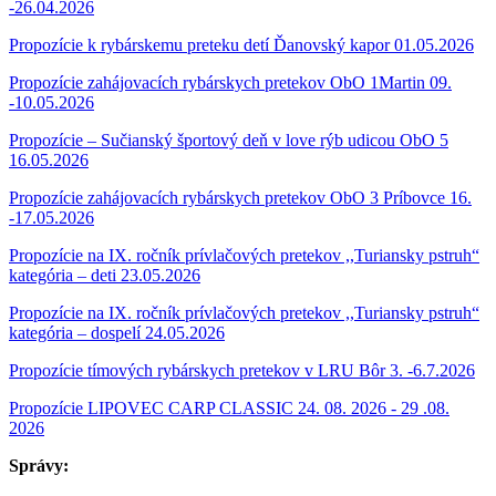
-26.04.2026
Propozície k rybárskemu preteku detí Ďanovský kapor 01.05.2026
Propozície zahájovacích rybárskych pretekov ObO 1Martin 09.
-10.05.2026
Propozície – Sučianský športový deň v love rýb udicou ObO 5
16.05.2026
Propozície zahájovacích rybárskych pretekov ObO 3 Príbovce 16.
-17.05.2026
Propozície na IX. ročník prívlačových pretekov ,,Turiansky pstruh“
kategória – deti 23.05.2026
Propozície na IX. ročník prívlačových pretekov ,,Turiansky pstruh“
kategória – dospelí 24.05.2026
Propozície tímových rybárskych pretekov v LRU Bôr 3. -6.7.2026
Propozície LIPOVEC CARP CLASSIC 24. 08. 2026 - 29 .08.
2026
Správy: