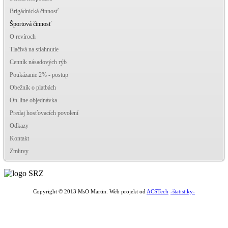
Brigádnická činnosť
Športová činnosť
O revíroch
Tlačivá na stiahnutie
Cenník násadových rýb
Poukázanie 2% - postup
Obežník o platbách
On-line objednávka
Predaj hosťovacích povolení
Odkazy
Kontakt
Zmluvy
-štatistiky-
Copyright © 2013 MsO Martin. Web projekt od
ACSTech