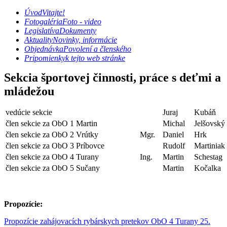
Úvod
Vitajte!
Fotogaléria
Foto - video
Legislatíva
Dokumenty
Aktuality
Novinky, informácie
Objednávka
Povolení a členského
Pripomienky
k tejto web stránke
Sekcia športovej činnosti, práce s deťmi a
mládežou
vedúcie sekcie
Juraj
Kubáň
člen sekcie za ObO 1 Martin
Michal
Jelšovský
člen sekcie za ObO 2 Vrútky
Mgr.
Daniel
Hrk
člen sekcie za ObO 3 Príbovce
Rudolf
Martiniak 
člen sekcie za ObO 4 Turany
Ing.
Martin
Schestag
člen sekcie za ObO 5 Sučany
Martin
Kočalka
Propozície:
Propozície zahájovacích rybárskych pretekov ObO 4 Turany 25.