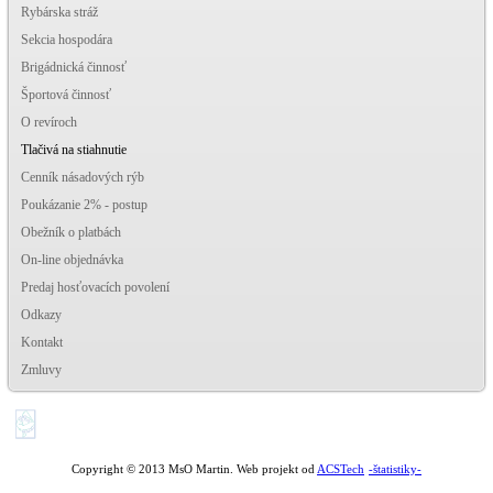
Rybárska stráž
Sekcia hospodára
Brigádnická činnosť
Športová činnosť
O revíroch
Tlačivá na stiahnutie
Cenník násadových rýb
Poukázanie 2% - postup
Obežník o platbách
On-line objednávka
Predaj hosťovacích povolení
Odkazy
Kontakt
Zmluvy
-štatistiky-
Copyright © 2013 MsO Martin. Web projekt od
ACSTech