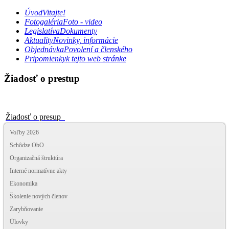
Úvod
Vitajte!
Fotogaléria
Foto - video
Legislatíva
Dokumenty
Aktuality
Novinky, informácie
Objednávka
Povolení a členského
Pripomienky
k tejto web stránke
Žiadosť o prestup
Žiadosť o presup
Voľby 2026
Schôdze ObO
Organizačná štruktúra
Interné normatívne akty
Ekonomika
Školenie nových členov
Zarybňovanie
Úlovky